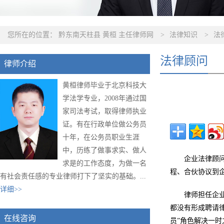
您所在的位置：
黔东南天柱县 黄桓 主任律师网
>
法律知识
>
法
法律顾问
律师介绍
黄桓律师毕业于北京科技大
学法学专业，2008年通过国
家司法考试，取得律师执业
证。有在行政单位做公务员
十年，在公务员职业生涯
中，历练了做事求实、做人
企业法律顾
求是的工作态度，为做一名
程、合伙协议到
有社会责任感的专业律师打下了坚实的基础。...
详细>>
律师担任企
都没有形成聘请
在线咨询
员”角色解决一时