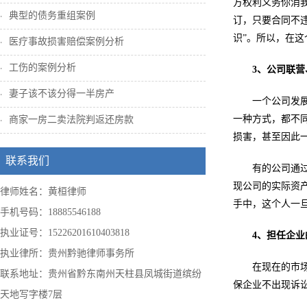
方权利义务你消
典型的债务重组案例
订，只要合同不
识”。所以，在
医疗事故损害赔偿案例分析
工伤的案例分析
3、公司联
妻子该不该分得一半房产
一个公司发
一种方式，都不
商家一房二卖法院判返还房款
损害，甚至因此
联系我们
有的公司通
现公司的实际资
律师姓名：黄桓律师
手中，这个人一
手机号码：18885546188
执业证号：15226201610403818
4、担任企
执业律所：贵州黔驰律师事务所
在现在的市
联系地址：贵州省黔东南州天柱县凤城街道缤纷
保企业不出现诉
天地写字楼7层